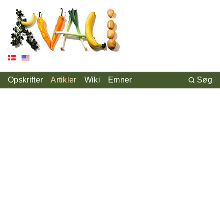
Opskrifter
Artikler
Wiki
Emner
Søg