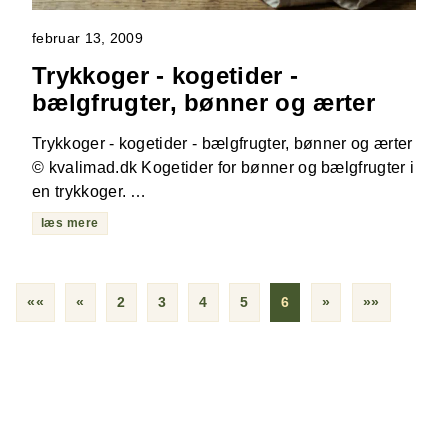
februar 13, 2009
Trykkoger - kogetider -
bælgfrugter, bønner og ærter
Trykkoger - kogetider - bælgfrugter, bønner og ærter
© kvalimad.dk Kogetider for bønner og bælgfrugter i
en trykkoger. …
læs mere
««
«
2
3
4
5
6
»
»»