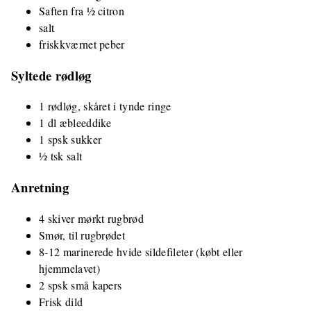
Saften fra ½ citron
salt
friskkværnet peber
Syltede rødløg
1 rødløg, skåret i tynde ringe
1 dl æbleeddike
1 spsk sukker
½ tsk salt
Anretning
4 skiver mørkt rugbrød
Smør, til rugbrødet
8-12 marinerede hvide sildefileter (købt eller
hjemmelavet)
2 spsk små kapers
Frisk dild