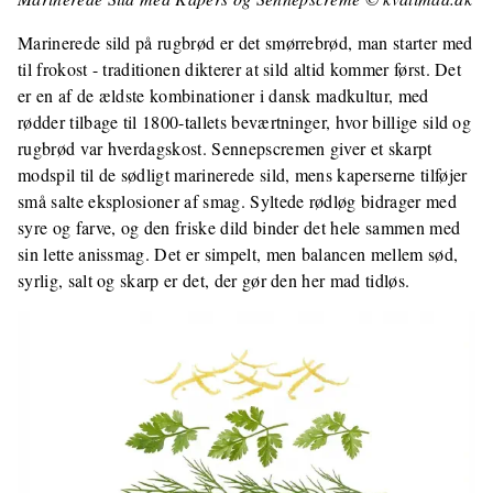
Marinerede sild på rugbrød er det smørrebrød, man starter med
til frokost - traditionen dikterer at sild altid kommer først. Det
er en af de ældste kombinationer i dansk madkultur, med
rødder tilbage til 1800-tallets beværtninger, hvor billige sild og
rugbrød var hverdagskost. Sennepscremen giver et skarpt
modspil til de sødligt marinerede sild, mens kaperserne tilføjer
små salte eksplosioner af smag. Syltede rødløg bidrager med
syre og farve, og den friske dild binder det hele sammen med
sin lette anissmag. Det er simpelt, men balancen mellem sød,
syrlig, salt og skarp er det, der gør den her mad tidløs.