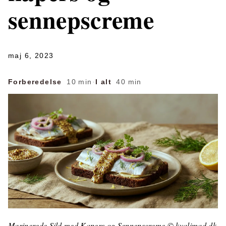
sennepscreme
maj 6, 2023
Forberedelse
10 min
·
I alt
40 min
Marinerede Sild med Kapers og Sennepscreme © kvalimad.dk