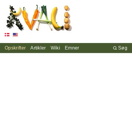
Opskrifter
Artikler
Wiki
Emner
Søg