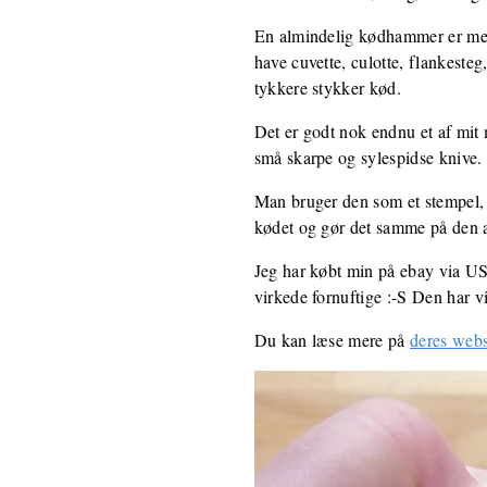
En almindelig kødhammer er mege
have cuvette, culotte, flankeste
tykkere stykker kød.
Det er godt nok endnu et af mit
små skarpe og sylespidse knive. 
Man bruger den som et stempel, 
kødet og gør det samme på den 
Jeg har købt min på ebay via US
virkede fornuftige :-S Den har v
Du kan læse mere på
deres webs