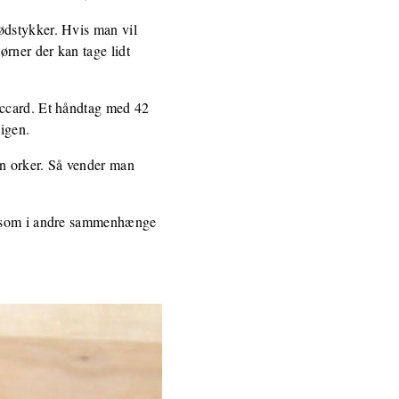
ødstykker. Hvis man vil
ørner der kan tage lidt
accard. Et håndtag med 42
 igen.
an orker. Så vender man
lk som i andre sammenhænge