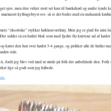
t sjov, men den virker stort set kun til bankekød og andre tynde k
g, marineret kyllingebryst osv. så er det bedre med en mekanisk kødm
 mere “eksotiske” stykker køkkenværktøj. Men jeg er glad for min J
Der sidder så en hullet blok som med fjedre får knivene ud af kødet
og kører den hen over kødet 3-4 gange, og prikker alle de huller m
anden side.
A, fordi jeg blev ved med at støde på folk der anbefalede den. Fo
irket lige så godt som jeg håbede.
ite
.