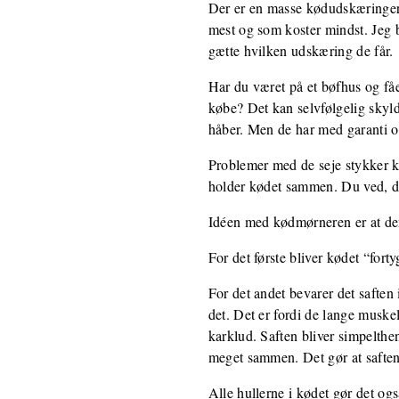
Der er en masse kødudskæringer
mest og som koster mindst. Jeg b
gætte hvilken udskæring de får.
Har du været på et bøfhus og fåe
købe? Det kan selvfølgelig skyld
håber. Men de har med garanti 
Problemer med de seje stykker kø
holder kødet sammen. Du ved, de
Idéen med kødmørneren er at den
For det første bliver kødet “for
For det andet bevarer det saften
det. Det er fordi de lange muske
karklud. Saften bliver simpelthe
meget sammen. Det gør at saften 
Alle hullerne i kødet gør det o