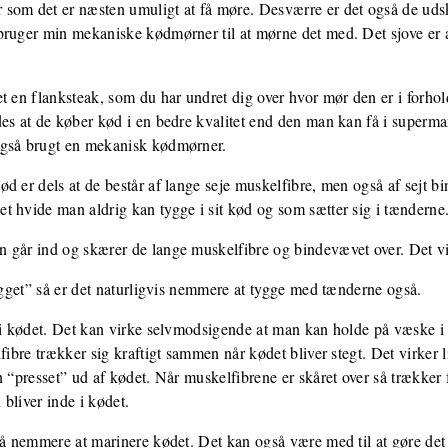
 som det er næsten umuligt at få møre. Desværre er det også de ud
ruger min mekaniske kødmørner til at mørne det med. Det sjove er at 
t en flanksteak, som du har undret dig over hvor mør den er i forhold
es at de køber kød i en bedre kvalitet end den man kan få i superma
også brugt en mekanisk kødmørner.
d er dels at de består af lange seje muskelfibre, men også af sejt 
t hvide man aldrig kan tygge i sit kød og som sætter sig i tænderne
 går ind og skærer de lange muskelfibre og bindevævet over. Det vi
tygget” så er det naturligvis nemmere at tygge med tænderne også.
 i kødet. Det kan virke selvmodsigende at man kan holde på væske i 
lfibre trækker sig kraftigt sammen når kødet bliver stegt. Det virker
n “presset” ud af kødet. Når muskelfibrene er skåret over så trækker 
bliver inde i kødet.
gså nemmere at marinere kødet. Det kan også være med til at gøre de